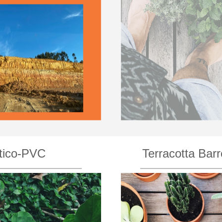
tico-PVC
Terracotta Bar